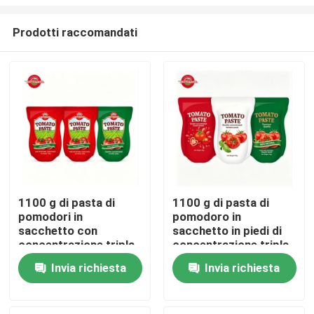
Prodotti raccomandati
1100 g di pasta di
1100 g di pasta di
pomodori in
pomodoro in
Casa.
sacchetto con
sacchetto in piedi di
concentrazione tripla
concentrazione tripla
e norme ISO HACCP
certificata ISO HACCP
Prodotti
Invia richiesta
Invia richiesta
BRC
BRC
Video