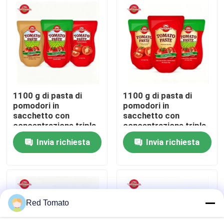
Su di noi
Visita alla fabbrica
Controllo della qualità
1100 g di pasta di
1100 g di pasta di
pomodori in
pomodori in
sacchetto con
sacchetto con
Contattaci
concentrazione tripla
concentrazione tripla
e norme ISO HACCP
e certificazioni ISO,
Invia richiesta
Invia richiesta
BRC
HACCP, BRC, FDA
Chiedi un preventivo
Pasta di pomodori rossi
Red Tomato
Pasta di pomodoro a tamburo