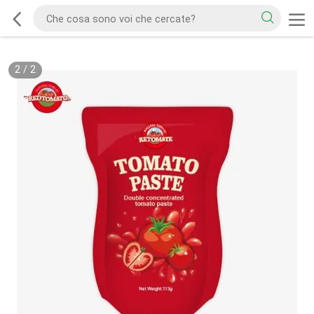
2
/
2